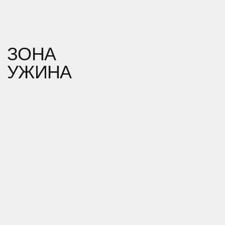
ЖИВОЙ ГОЛОС ЁЛКИ И ЕЁ ПРОЕКТ «ЯВЬ». ГАМАКИ,
В КОТОРЫХ МОЖНО БЫЛО ЛЕЧЬ И СЛУШАТЬ МЕДИТАЦИЮ
ОТ САМОЙ ИМЕНИННИЦЫ.
ЭТО БЫЛА ТОЧКА ЭНЕРГИИ.