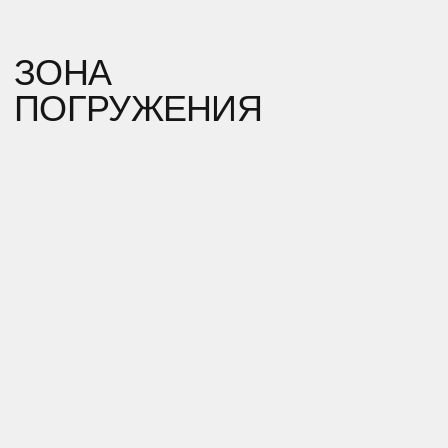
ЗДЕСЬ ЖЕ СТАНЦИЯ С ВИЗАЖИСТАМИ, ГДЕ МОЖНО БЫЛО
ДОБАВИТЬ ДЕТАЛЬ ОБРАЗА: БЛЕСК, СИМВОЛ, ПЕРО, ЛИНИЮ.
БАР С БЕЗАЛКОГОЛЬНЫМИ КОКТЕЙЛЯМИ, КАЖДЫЙ СО СВОЕЙ
ФИЛОСОФИЕЙ: ЭНИГМА. РЕЗОНАНС. СУМЕРКИ. ОТРАЖЕНИЕ.
ПРОБУЖДЕНИЕ. НИРВАНА. КАЖДЫЙ КОКТЕЙЛЬ ОЛИЦЕТВОРЯЛ
ПУТЬ ПОИСКА.
ИМЕННО ЗДЕСЬ ГОСТИ ОСТАВЛЯЛИ ОБУВЬ, ЧТОБЫ ИДТИ
ДАЛЬШЕ БОСИКОМ. С ИДЕЕЙ «Я ВЫБИРАЮ ЧУВСТВОВАТЬ».