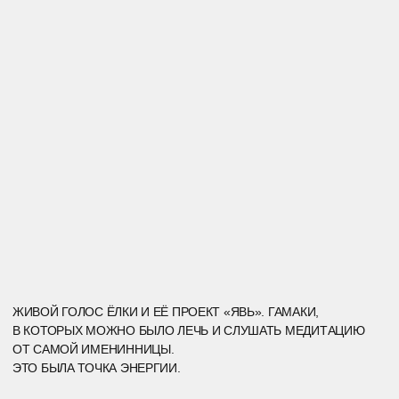
ЭТО БЫЛ НЕ ПРОСТО ДЕНЬ РОЖДЕНИЯ.
ЭТО БЫЛ ТАНЕЦ ЖИЗНИ — ПРАЗДНИК, КОТОРЫЙ ИЗМЕНИЛ
СОСТОЯНИЕ. И СТАЛ НАЧАЛОМ НОВОЙ ИСТОРИИ.
*ОПУБЛИКОВАНИЕ ОСУЩЕСТВЛЯЕТСЯ С
СОГЛАСИЯ
НА РАСПРОСТРАНЕНИЕ ПЕРСОНАЛЬНЫХ ДАННЫХ