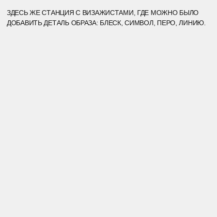
ПЕРЕХОД. ВЫБОР. ВОЗМОЖНОСТЬ.
ДАЛЬШЕ ПРОСТРАНСТВО РАСКРЫВАЛОСЬ И ПРИГЛАШАЛО:
В ЗОНУ УЖИНА, В ЗОНУ ТИШИНЫ, ОБРАТНО В ПОГРУЖЕНИЕ
ИЛИ ПОД ДЕРЕВО ЭЙВА — ПРЯМО В ЦЕНТР МУЗЫКАЛЬНОГО
ФЕСТИВАЛЯ.