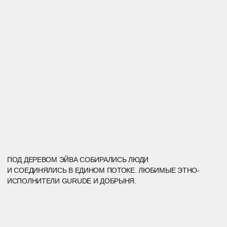
ФИНАЛ, КОТОРЫЙ СТАЛ НАЧАЛОМ.
В КОНЦЕ ВЕЧЕРА ЕКАТЕРИНА ПРЕДСТАВИЛА СВОЙ
ПЕРВЫЙ ТРЕК, КОТОРЫЙ МЫ ПРОДЮСИРОВАЛИ
СПЕЦИАЛЬНО ДЛЯ НЕЁ. ЭТО БЫЛ МОМЕНТ РОЖДЕНИЯ
НОВОГО ПУТИ: АРТИСТА ЕКАТЕРИНЫ МИР.